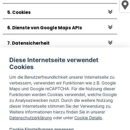
5. Cookies
6. Dienste von Google Maps APIs
7. Datensicherheit
8. Aktualität und Änderung dieser
Diese Internetseite verwendet
Datenschutzerklärung
Cookies
Um die Benutzerfreundlichkeit unserer Internetseite zu
9. Name und Kontaktdaten des für die
verbessern, verwenden wir Funktionen wie z.B. Google
Verarbeitung Verantwortlichen sowie des
Maps und Google reCAPTCHA. Für die Nutzung dieser
Datenschutzbeauftragten
Funktionen werden Cookies verwendet, welche Google
zu Analysezwecken nutzt. Durch die weitere Nutzung
dieser Internetseite stimmen Sie der Verwendung zu.
10. Whatsapp API
Weitere Informationen hierzu finden Sie in unserer
Datenschutzerklärung
oder unter
Cookie Details
.
Cookie Einstellungen anpassen