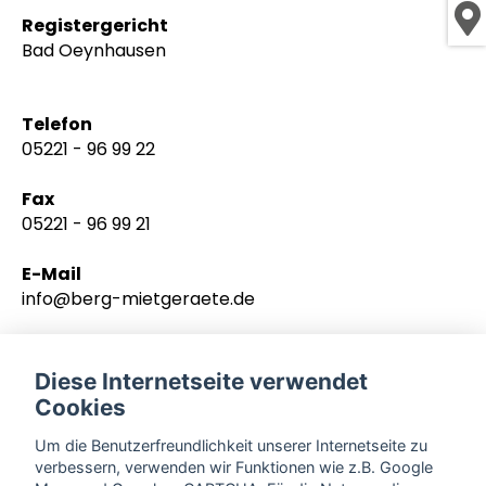
Registergericht
Bad Oeynhausen
Telefon
05221 - 96 99 22
Fax
05221 - 96 99 21
E-Mail
info@berg-mietgeraete.de
Quellenangaben für Bilder/Grafiken
Diese Internetseite verwendet
© R. Berg Mietgeräte
Cookies
© REMS GmbH & Co. KG
© Husqvarna Deutschland GmbH
Um die Benutzerfreundlichkeit unserer Internetseite zu
© EIBENSTOCK Elektrowerkzeuge
verbessern, verwenden wir Funktionen wie z.B. Google