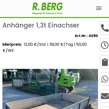
Navig
ein-
Anhänger 1,3t Einachser
Art.Nr.: 4090
Mietpreis:
12,00 €/Std.
|
39,00 €/Tag
|
50,00
€/WE